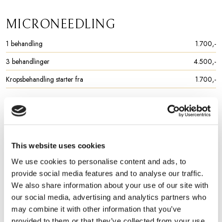
MICRONEEDLING
1 behandling
1.700,-​
3 behandlinger
4.500,-​
Kropsbehandling starter fra
1.700,-​
PLASMA PEN
Konsultation
gratis
This website uses cookies
Løft af øvre øjenlåg
2.000,-​
We use cookies to personalise content and ads, to
provide social media features and to analyse our traffic.
Løft af nedre øjenlåg
1.500,-​
We also share information about your use of our site with
Løft af nedre og øvre øjenlåg
2.900,-​
our social media, advertising and analytics partners who
may combine it with other information that you’ve
Mund og kæbe
2.000,-​
provided to them or that they’ve collected from your use