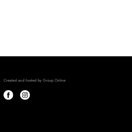
Søndag: Lukket
​CVR: 41333626
Læs Cookiedeklaration her
Created and hosted by Group Online