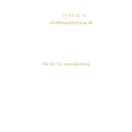
KONTAKT MIG​​
Telefon: ​
71 93 12 13
Mail:
info@beautybybeqa.dk
Mails besvares alle dage.
BEAUTY BY BEQA
Tirsbækvej 25, 7120 Vejle Øst
Klik her for rutevejledning
ÅBNINGSTIDER
Mandag: 09:00 - 19:00
Tirsdag: 09:00 - 17:00
Onsdag: 9.00 - 19:00
Torsdag: 09:00 - 18:00
Fredag: 09:00 - 19:00
Lørdag: 09:00 - 15:00