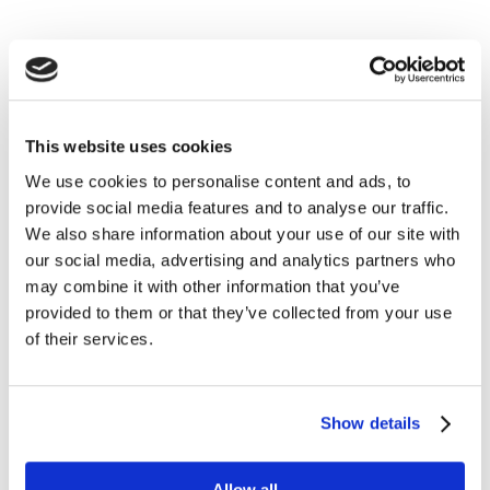
Befinder du dig i nærheden af min klinik, er du naturligvis også
altid velkommen til at kigge forbi, hvis det passer dig bedre.
BOOK TID ONLINE HER
This website uses cookies
We use cookies to personalise content and ads, to
provide social media features and to analyse our traffic.
We also share information about your use of our site with
our social media, advertising and analytics partners who
may combine it with other information that you’ve
provided to them or that they’ve collected from your use
of their services.
HAR DU SPØRGSMÅL?​
Show details
Hvis du har spørgsmål til mine behandlinger eller andet er du
altid velkommen til at skrive til mig ved at udfylde formularen.
Jeg bestræber mig på at besvare din henvendelse indenfor 24
Allow all