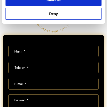
timer.
Deny