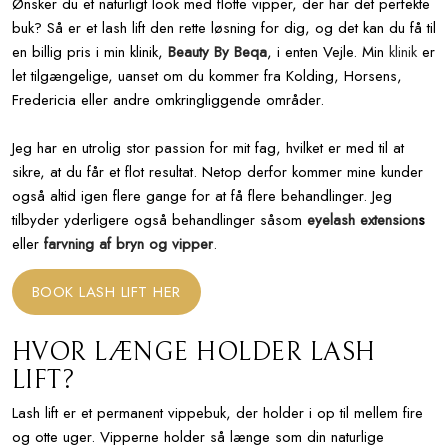
​​Ønsker du et naturligt look med flotte vipper, der har det perfekte
buk? Så er et lash lift den rette løsning for dig, og det kan du få til
en billig pris i min klinik,
Beauty By Beqa
, i enten Vejle. Min
klinik
er
let tilgængelige, uanset om du kommer fra Kolding, Horsens,
Fredericia eller andre omkringliggende områder.
Jeg har en utrolig stor passion for mit fag, hvilket er med til at
sikre, at du får et flot resultat. Netop derfor kommer mine kunder
også altid igen flere gange for at få flere behandlinger. Jeg
tilbyder yderligere også behandlinger såsom
eyelash extension
s
eller
farvning af bryn og vipper
.
BOOK LASH LIFT HER
HVOR LÆNGE HOLDER LASH
LIFT?
Lash lift er et permanent vippebuk, der holder i op til mellem fire
og otte uger. Vipperne holder så længe som din naturlige