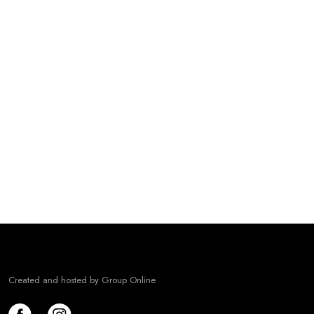
Tirsdag: 09:00 - 17:00
Onsdag: 9.00 - 19:00
Torsdag: 09:00 - 18:00
Fredag: 09:00 - 19:00
Lørdag: 09:00 - 15:00
Søndag: Lukket
​CVR: 41333626
Læs Cookiedeklaration her
Created and hosted by Group Online