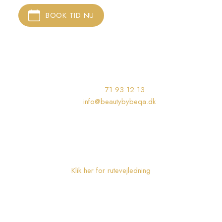
BOOK TID NU​
KONTAKT MIG​​
Telefon: ​
71 93 12 13
Mail:
info@beautybybeqa.dk
Mails besvares alle dage.
BEAUTY BY BEQA
Tirsbækvej 25, 7120 Vejle Øst
Klik her for rutevejledning
ÅBNINGSTIDER
Mandag: 09:00 - 19:00