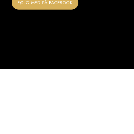
FØLG MED PÅ FACEBOOK​
HAR DU SPØRGSMÅL
​ELLER ​VIL DU BOOKE TID?
Du er altid velkommen til at skrive til mig hvis du har
spørgsmål til behandlingerne!