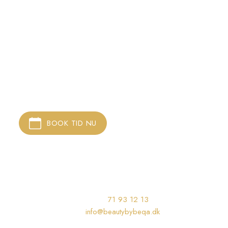
HAR DU SPØRGSMÅL
​ELLER ​VIL DU BOOKE TID?
Du er altid velkommen til at skrive til mig hvis du har
spørgsmål til behandlingerne!
BOOK TID NU​
KONTAKT MIG​​
Telefon: ​
71 93 12 13
Mail:
info@beautybybeqa.dk
Mails besvares alle dage.