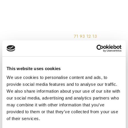
Ønsker du at høre mere om behandlingen, priser eller lignende,
eller ønsker du at bestille en tid til brow lamination i min klinik, så
du kan få flotte fluffy og fyldige øjenbryn, er du altid meget
velkommen til at kontakte mig.
Du kan enten ringe til mig på telefon
71 93 12 13
, eller du kan
skrive til min e-mail i
nfo@beautybybeqa.dk
, hvis det passer dig
bedre. Jeg besvarer e-mails alle ugens dage.
Derudover er du naturligvis også altid velkommen til at kigge forbi
This website uses cookies
klinikken, hvis du er i nærheden.
We use cookies to personalise content and ads, to
provide social media features and to analyse our traffic.
BOOK TID ONLINE HER
We also share information about your use of our site with
our social media, advertising and analytics partners who
may combine it with other information that you’ve
provided to them or that they’ve collected from your use
of their services.