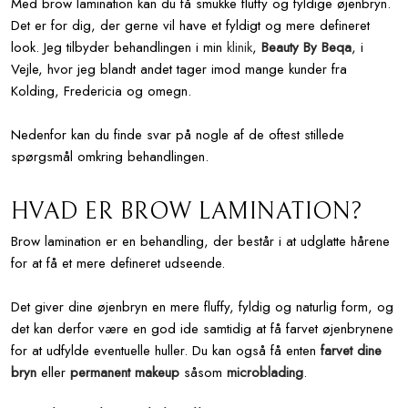
​​Med brow lamination kan du få smukke fluffy og fyldige øjenbryn.
Det er for dig, der gerne vil have et fyldigt og mere defineret
look. Jeg tilbyder behandlingen i min
klinik
,
Beauty By Beqa
, i
Vejle, hvor jeg blandt andet tager imod mange kunder fra
Kolding, Fredericia og omegn.
Nedenfor kan du finde svar på nogle af de oftest stillede
spørgsmål omkring behandlingen.
HVAD ER BROW LAMINATION?
​Brow lamination er en behandling, der består i at udglatte hårene
for at få et mere defineret udseende.
Det giver dine øjenbryn en mere fluffy, fyldig og naturlig form, og
det kan derfor være en god ide samtidig at få farvet øjenbrynene
for at udfylde eventuelle huller. Du kan også få enten
farvet dine
bryn
eller
permanent makeup
såsom
microblading
.